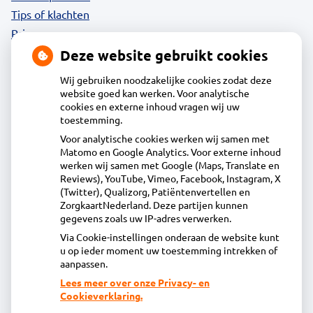
Tips of klachten
Privacy
Deze website gebruikt cookies
Wij gebruiken noodzakelijke cookies zodat deze
website goed kan werken. Voor analytische
Contact
cookies en externe inhoud vragen wij uw
toestemming.
Voor analytische cookies werken wij samen met
Apotheek Uitgeest
Matomo en Google Analytics. Voor externe inhoud
Molenstraat 1 B, 1911BR Uitgeest
werken wij samen met Google (Maps, Translate en
0251 - 76 06 60
Reviews), YouTube, Vimeo, Facebook, Instagram, X
(Twitter), Qualizorg, Patiëntenvertellen en
info@apotheekuitgeest.nl
ZorgkaartNederland. Deze partijen kunnen
Inschrijven
gegevens zoals uw IP-adres verwerken.
Via Cookie-instellingen onderaan de website kunt
u op ieder moment uw toestemming intrekken of
Centrale administratie
aanpassen.
Lees meer over onze Privacy- en
Cookieverklaring.
Heeft u vragen of opmerkingen over uw