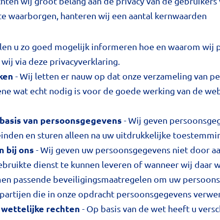
hten wij groot belang aan de privacy van de gebruiker
 te waarborgen, hanteren wij een aantal kernwaarden
llen u zo goed mogelijk informeren hoe en waarom wij
wij via deze privacyverklaring.
ken
- Wij letten er nauw op dat onze verzameling van 
tgene wat echt nodig is voor de goede werking van de we
 basis van persoonsgegevens
- Wij geven persoonsgeg
inden en sturen alleen na uw uitdrukkelijke toestemmi
 bij ons
- Wij geven uw persoonsgegevens niet door aan
bruikte dienst te kunnen leveren of wanneer wij daar wet
men passende beveiligingsmaatregelen om uw persoon
 partijen die in onze opdracht persoonsgegevens verwe
 wettelijke rechten
- Op basis van de wet heeft u versc