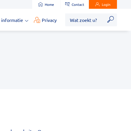
Home
Contact
Login
Zoek
 informatie
Privacy
Medische
informatie
submenu