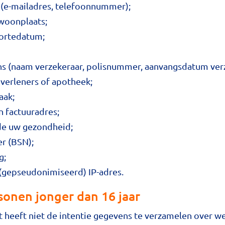
(e-mailadres, telefoonnummer);
woonplaats;
ortedatum;
s (naam verzekeraar, polisnummer, aanvangsdatum verz
verleners of apotheek;
aak;
 factuuradres;
de uw gezondheid;
r (BSN);
g;
(gepseudonimiseerd) IP-adres.
onen jonger dan 16 jaar
t heeft niet de intentie gegevens te verzamelen over w