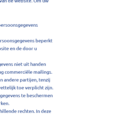
s van de website. Om uw
 persoonsgegevens
persoonsgegevens beperkt
bsite en de door u
evens niet uit handen
ng commerciële mailings.
 andere partijen, tenzij
telijk toe verplicht zijn.
sgegevens te beschermen
rken.
hillende rechten. In deze