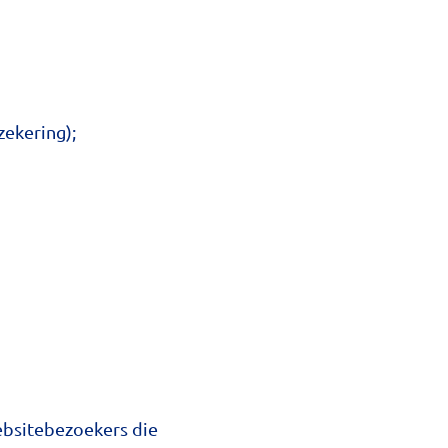
ekering);
ebsitebezoekers die