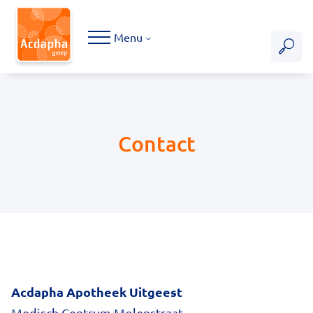
Hoofdmenu
Menu
Contact
Acdapha Apotheek Uitgeest
Medisch Centrum Molenstraat