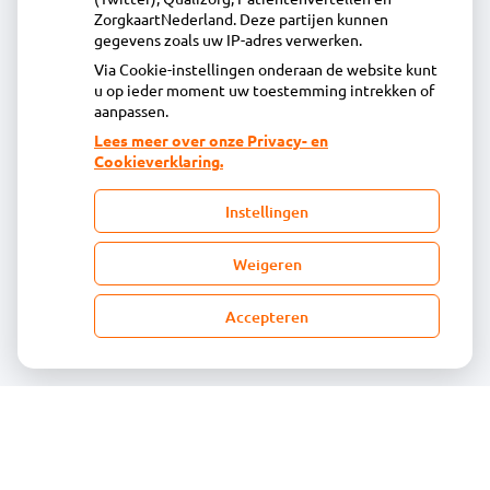
info@apotheekuitgeest.nl
ZorgkaartNederland. Deze partijen kunnen
Inschrijven
gegevens zoals uw IP-adres verwerken.
Via Cookie-instellingen onderaan de website kunt
u op ieder moment uw toestemming intrekken of
Centrale administratie
aanpassen.
Lees meer over onze Privacy- en
Cookieverklaring.
Heeft u vragen of opmerkingen over uw
toegestuurde rekening van de apotheek?
Instellingen
declaratie@acdaphagroep.nl
Weigeren
Accepteren
Volg ons
Bezoek
onze
facebook
pagina
© Acdapha Groep
|
Disclaimer
|
Uw privacy
|
Algemene voorwaarden
|
Cookiebeleid
Uw Zorg Online
|
Beheer