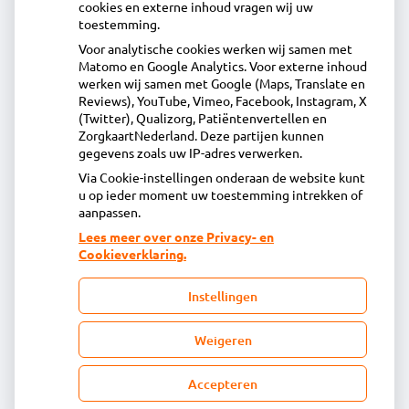
cookies en externe inhoud vragen wij uw
toestemming.
Voor analytische cookies werken wij samen met
Apotheek Uitgeest
Matomo en Google Analytics. Voor externe inhoud
Molenstraat 1 B, 1911BR Uitgeest
werken wij samen met Google (Maps, Translate en
0251 - 76 06 60
Reviews), YouTube, Vimeo, Facebook, Instagram, X
(Twitter), Qualizorg, Patiëntenvertellen en
info@apotheekuitgeest.nl
ZorgkaartNederland. Deze partijen kunnen
Inschrijven
gegevens zoals uw IP-adres verwerken.
Via Cookie-instellingen onderaan de website kunt
u op ieder moment uw toestemming intrekken of
Centrale administratie
aanpassen.
Lees meer over onze Privacy- en
Cookieverklaring.
Heeft u vragen of opmerkingen over uw
toegestuurde rekening van de apotheek?
Instellingen
declaratie@acdaphagroep.nl
Weigeren
Accepteren
Volg ons