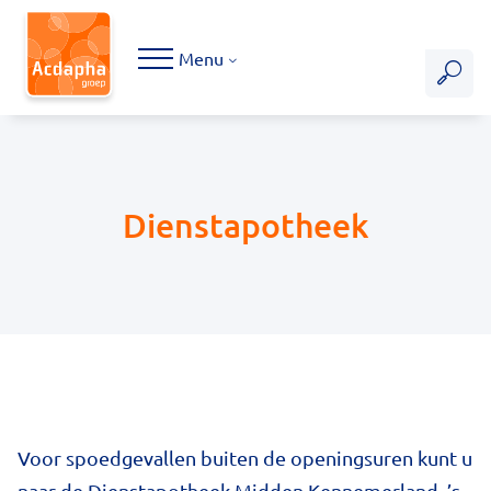
Hoofdmenu
Menu
Dienstapotheek
Voor spoedgevallen buiten de openingsuren kunt u
naar de Dienstapotheek Midden Kennemerland. ’s