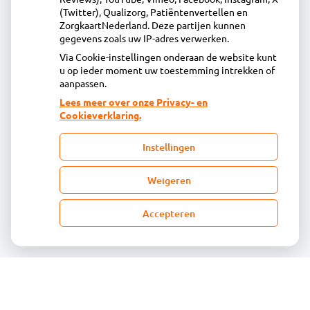
(Twitter), Qualizorg, Patiëntenvertellen en
info@apotheekuitgeest.nl
ZorgkaartNederland. Deze partijen kunnen
Inschrijven
gegevens zoals uw IP-adres verwerken.
Via Cookie-instellingen onderaan de website kunt
u op ieder moment uw toestemming intrekken of
Centrale administratie
aanpassen.
Lees meer over onze Privacy- en
Cookieverklaring.
Heeft u vragen of opmerkingen over uw
toegestuurde rekening van de apotheek?
Instellingen
declaratie@acdaphagroep.nl
Weigeren
Accepteren
Volg ons
Bezoek
onze
facebook
pagina
© Acdapha Groep
|
Disclaimer
|
Uw privacy
|
Algemene voorwaarden
|
Cookiebeleid
Uw Zorg Online
|
Beheer