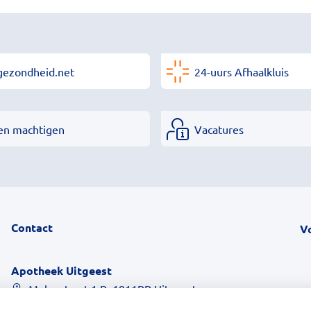
gezondheid.net
24-uurs Afhaalkluis
en machtigen
Vacatures
Contact
V
Apotheek Uitgeest
Molenstraat 1 B, 1911BR Uitgeest
0251 - 76 06 60