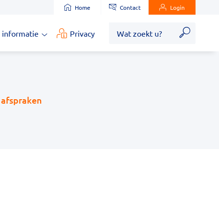
Home
Contact
Login
Zoek
 informatie
Privacy
Medische
informatie
submenu
e afspraken