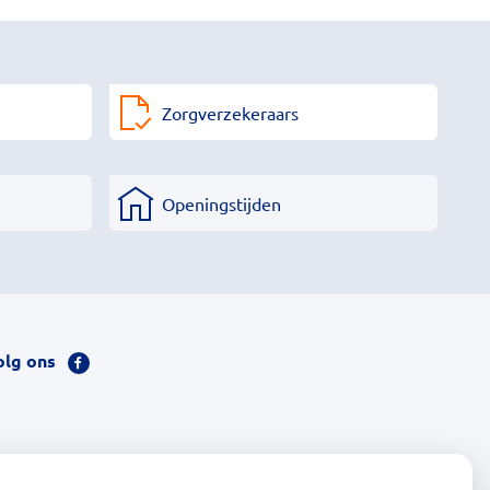
Zorgverzekeraars
Openingstijden
olg ons
Bezoek
onze
facebook
pagina