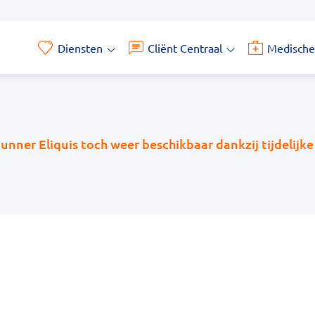
Diensten
Cliënt Centraal
Medische
Diensten
Cliënt
submenu
Centraal
submenu
nner Eliquis toch weer beschikbaar dankzij tijdelijk