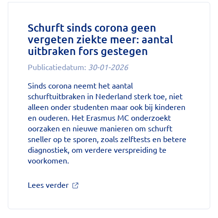
voorschrijven,
neemt
gebruik
Schurft sinds corona geen
toe'
vergeten ziekte meer: aantal
op
uitbraken fors gestegen
Nationale
zorggids
Publicatiedatum:
30-01-2026
Sinds corona neemt het aantal
schurftuitbraken in Nederland sterk toe, niet
alleen onder studenten maar ook bij kinderen
en ouderen. Het Erasmus MC onderzoekt
oorzaken en nieuwe manieren om schurft
sneller op te sporen, zoals zelftests en betere
diagnostiek, om verdere verspreiding te
voorkomen.
over
Lees verder
'Schurft
sinds
corona