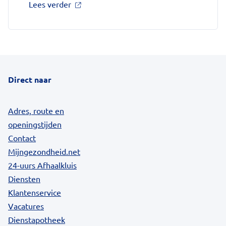
over
Lees verder
'Kookadvies
drinkwater
in
provincie
Utrecht
vanwege
besmetting'
Direct naar
op
Nationale
zorggids
Adres, route en
openingstijden
Contact
Mijngezondheid.net
24-uurs Afhaalkluis
Diensten
Klantenservice
Vacatures
Dienstapotheek