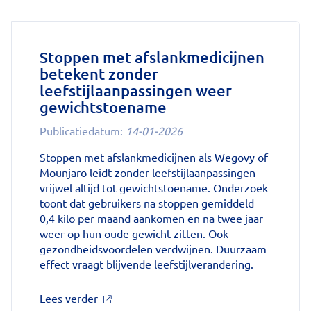
geen
vergeten
ziekte
meer:
Stoppen met afslankmedicijnen
aantal
betekent zonder
uitbraken
leefstijlaanpassingen weer
fors
gestegen'
gewichtstoename
op
Publicatiedatum:
14-01-2026
Nationale
zorggids
Stoppen met afslankmedicijnen als Wegovy of
Mounjaro leidt zonder leefstijlaanpassingen
vrijwel altijd tot gewichtstoename. Onderzoek
toont dat gebruikers na stoppen gemiddeld
0,4 kilo per maand aankomen en na twee jaar
weer op hun oude gewicht zitten. Ook
gezondheidsvoordelen verdwijnen. Duurzaam
effect vraagt blijvende leefstijlverandering.
over
Lees verder