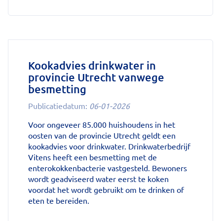
'Stoppen
met
afslankmedicijnen
betekent
zonder
leefstijlaanpassingen
weer
Kookadvies drinkwater in
gewichtstoename'
provincie Utrecht vanwege
op
besmetting
Nationale
zorggids
Publicatiedatum:
06-01-2026
Voor ongeveer 85.000 huishoudens in het
oosten van de provincie Utrecht geldt een
kookadvies voor drinkwater. Drinkwaterbedrijf
Vitens heeft een besmetting met de
enterokokkenbacterie vastgesteld. Bewoners
wordt geadviseerd water eerst te koken
voordat het wordt gebruikt om te drinken of
eten te bereiden.