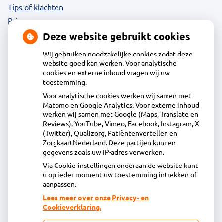
Tips of klachten
Privacy
Deze website gebruikt cookies
Wij gebruiken noodzakelijke cookies zodat deze
website goed kan werken. Voor analytische
Contact
cookies en externe inhoud vragen wij uw
toestemming.
Voor analytische cookies werken wij samen met
Apotheek Uitgeest
Matomo en Google Analytics. Voor externe inhoud
Molenstraat 1 B, 1911BR Uitgeest
werken wij samen met Google (Maps, Translate en
0251 - 76 06 60
Reviews), YouTube, Vimeo, Facebook, Instagram, X
(Twitter), Qualizorg, Patiëntenvertellen en
info@apotheekuitgeest.nl
ZorgkaartNederland. Deze partijen kunnen
Inschrijven
gegevens zoals uw IP-adres verwerken.
Via Cookie-instellingen onderaan de website kunt
u op ieder moment uw toestemming intrekken of
Centrale administratie
aanpassen.
Lees meer over onze Privacy- en
Cookieverklaring.
Heeft u vragen of opmerkingen over uw